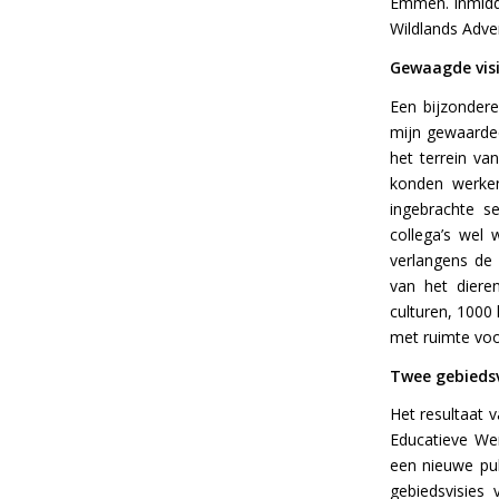
Emmen. Inmiddel
Wildlands Adv
Gewaagde vis
Een bijzonder
mijn gewaarde
het terrein va
konden werken
ingebrachte s
collega’s wel
verlangens de 
van het diere
culturen, 1000
met ruimte voo
Twee gebiedsv
Het resultaat 
Educatieve Wer
een nieuwe pub
gebiedsvisie