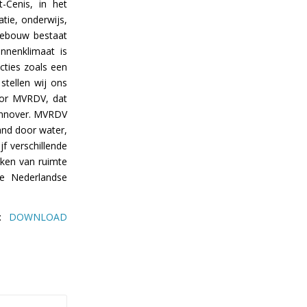
-Cenis, in het
atie, onderwijs,
gebouw bestaat
nnenklimaat is
cties zoals een
stellen wij ons
oor MVRDV, dat
Hannover. MVRDV
and door water,
f verschillende
ken van ruimte
e Nederlandse
e:
DOWNLOAD