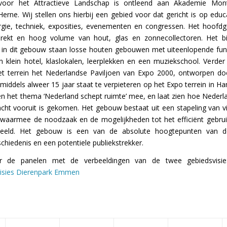
 voor het Attractieve Landschap is ontleend aan Akademie Mont
erne. Wij stellen ons hierbij een gebied voor dat gericht is op educ
gie, techniek, exposities, evenementen en congressen. Het hoofd
erekt en hoog volume van hout, glas en zonnecollectoren. Het bi
 in dit gebouw staan losse houten gebouwen met uiteenlopende fun
en klein hotel, klaslokalen, leerplekken en een muziekschool. Verder 
et terrein het Nederlandse Paviljoen van Expo 2000, ontworpen d
inmiddels alweer 15 jaar staat te verpieteren op het Expo terrein in 
oen het thema ‘Nederland schept ruimte’ mee, en laat zien hoe Nederl
acht vooruit is gekomen. Het gebouw bestaat uit een stapeling van vij
waarmee de noodzaak en de mogelijkheden tot het efficiënt gebrui
beeld. Het gebouw is een van de absolute hoogtepunten van d
chiedenis en een potentiele publiekstrekker.
r de panelen met de verbeeldingen van de twee gebiedsvisi
isies Dierenpark Emmen