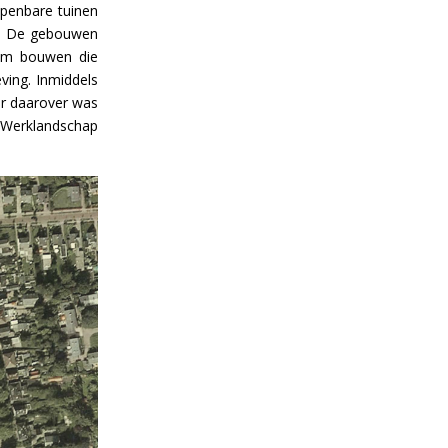
openbare tuinen
n. De gebouwen
aam bouwen die
ving. Inmiddels
ar daarover was
e Werklandschap