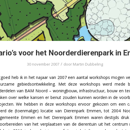
rio’s voor het Noorderdierenpark in
/
30 november 2007
door
Martin Dubbeling
goed heb ik in het najaar van 2007 een aantal workshops mogen ve
uurzame gebiedsontwikkeling. Met deze workshops werd mede
derdelen van BAM Noord – woningbouw, infrastructuur, bouw en te
nken over welke kansen er benut zouden kunnen worden in de voorb
ojecten. We hebben in deze workshops ervoor gekozen om een ca
erd de (toenmalige) locatie van Dierenpark Emmen, tot 2004 Noo
gemeente Emmen en het Dierenpark Emmen waren destijds druk 
orbereiden van het verplaatsen van de dierentuin uit het centrum