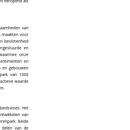
 en heropend als
kzaamheden van
e maakten voor
en beslotenheid
ingestuurde en
s waarmee onze
sentimenten en
en en gebouwen
 park van 1000
ractieve waarde
en.
iedsvisies. Het
ntwikkelen van
erenpark. Beide
 delen van de