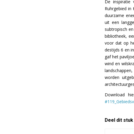
De inspiratie
Ruhrgebied in H
duurzame ener
uit een langg
subtropisch en
bibliotheek, e
voor dat op h
destijds 6 en 
gaf het pavilj
wind en wilskr
landschappen, 
worden uitge
architectuurges
Download hie
#119_Gebiedsv
Deel dit stuk