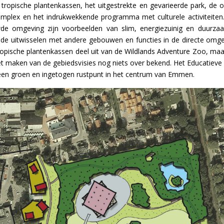
tropische plantenkassen, het uitgestrekte en gevarieerde park, de 
mplex en het indrukwekkende programma met culturele activiteite
e omgeving zijn voorbeelden van slim, energiezuinig en duurz
e uitwisselen met andere gebouwen en functies in de directe omge
opische plantenkassen deel uit van de Wildlands Adventure Zoo, ma
het maken van de gebiedsvisies nog niets over bekend. Het Educatiev
 een groen en ingetogen rustpunt in het centrum van Emmen.