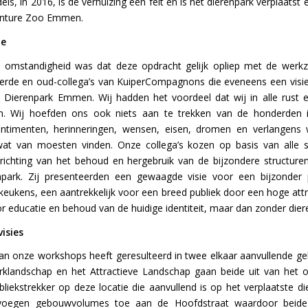
s, in 2016, is de verhuizing een feit en is het dierenpark verplaatst
enture Zoo Emmen.
ie
e omstandigheid was dat deze opdracht gelijk opliep met de wer
erde en oud-collega’s van KuiperCompagnons die eveneens een visi
n Dierenpark Emmen. Wij hadden het voordeel dat wij in alle rust 
. Wij hoefden ons ook niets aan te trekken van de honderden 
entimenten, herinneringen, wensen, eisen, dromen en verlangen
 wat van moesten vinden. Onze collega’s kozen op basis van alle 
richting van het behoud en hergebruik van de bijzondere structur
npark. Zij presenteerden een gewaagde visie voor een bijzonder
 keukens, een aantrekkelijk voor een breed publiek door een hoge att
r educatie en behoud van de huidige identiteit, maar dan zonder dier
isies
van onze workshops heeft geresulteerd in twee elkaar aanvullende geb
klandschap en het Attractieve Landschap gaan beide uit van het o
liekstrekker op deze locatie die aanvullend is op het verplaatste di
s voegen gebouwvolumes toe aan de Hoofdstraat waardoor beide