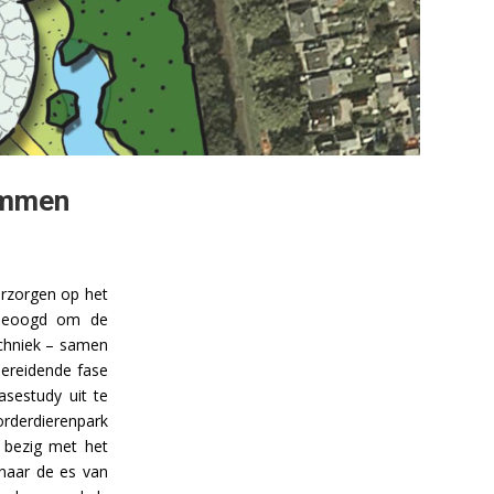
 Emmen
rzorgen op het
 beoogd om de
chniek – samen
ereidende fase
sestudy uit te
rderdierenpark
bezig met het
 naar de es van