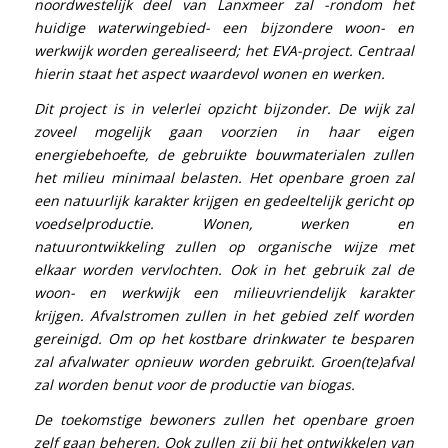
noordwestelijk deel van Lanxmeer zal -rondom het
huidige waterwingebied- een bijzondere woon- en
werkwijk worden gerealiseerd; het EVA-project. Centraal
hierin staat het aspect waardevol wonen en werken.
Dit project is in velerlei opzicht bijzonder. De wijk zal
zoveel mogelijk gaan voorzien in haar eigen
energiebehoefte, de gebruikte bouwma­terialen zullen
het milieu minimaal belasten. Het openbare groen zal
een natuurlijk karakter krijgen en gedeeltelijk gericht op
voedselpro­ductie. Wonen, werken en
natuurontwikkeling zullen op organische wijze met
elkaar worden vervlochten. Ook in het gebruik zal de
woon- en werkwijk een milieuvriendelijk karakter
krijgen. Afvalstromen zullen in het gebied zelf worden
gereinigd. Om op het kostbare drinkwater te besparen
zal afvalwater opnieuw worden gebruikt. Groen(te)afval
zal worden benut voor de productie van biogas.
De toekomstige bewoners zullen het openbare groen
zelf gaan beheren. Ook zullen zij bij het ontwikkelen van