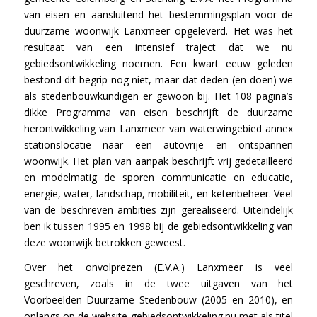
van eisen en aansluitend het bestemmingsplan voor de
duurzame woonwijk Lanxmeer opgeleverd. Het was het
resultaat van een intensief traject dat we nu
gebiedsontwikkeling noemen. Een kwart eeuw geleden
bestond dit begrip nog niet, maar dat deden (en doen) we
als stedenbouwkundigen er gewoon bij. Het 108 pagina’s
dikke Programma van eisen beschrijft de duurzame
herontwikkeling van Lanxmeer van waterwingebied annex
stationslocatie naar een autovrije en ontspannen
woonwijk. Het plan van aanpak beschrijft vrij gedetailleerd
en modelmatig de sporen communicatie en educatie,
energie, water, landschap, mobiliteit, en ketenbeheer. Veel
van de beschreven ambities zijn gerealiseerd. Uiteindelijk
ben ik tussen 1995 en 1998 bij de gebiedsontwikkeling van
deze woonwijk betrokken geweest.
Over het onvolprezen (E.V.A.) Lanxmeer is veel
geschreven, zoals in de twee uitgaven van het
Voorbeelden Duurzame Stedenbouw (2005 en 2010), en
onlangs op de website gebiedsontwikkeling.nu met als titel