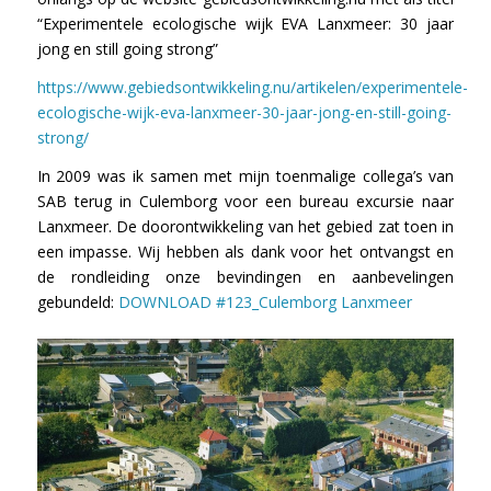
“Experimentele ecologische wijk EVA Lanxmeer: 30 jaar
jong en still going strong”
https://www.gebiedsontwikkeling.nu/artikelen/experimentele-
ecologische-wijk-eva-lanxmeer-30-jaar-jong-en-still-going-
strong/
In 2009 was ik samen met mijn toenmalige collega’s van
SAB terug in Culemborg voor een bureau excursie naar
Lanxmeer. De doorontwikkeling van het gebied zat toen in
een impasse. Wij hebben als dank voor het ontvangst en
de rondleiding onze bevindingen en aanbevelingen
gebundeld:
DOWNLOAD #123_Culemborg Lanxmeer