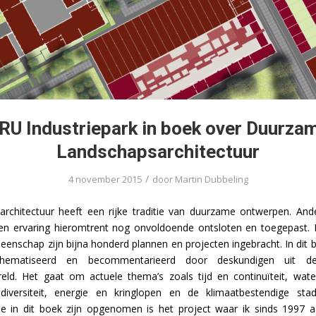
RU Industriepark in boek over Duurza
Landschapsarchitectuur
/
4 november 2015
door
Martin Dubbeling
rchitectuur heeft een rijke traditie van duurzame ontwerpen. Ander
 en ervaring hieromtrent nog onvoldoende ontsloten en toegepast.
enschap zijn bijna honderd plannen en projecten ingebracht. In dit
thematiseerd en becommentarieerd door deskundigen uit de
ld. Het gaat om actuele thema’s zoals tijd en continuïteit, water
diversiteit, energie en kringlopen en de klimaatbestendige st
ie in dit boek zijn opgenomen is het project waar ik sinds 1997