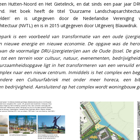
en Hutten-Noord en Het Gietelinck, en dat sinds een paar jaar DR
d. Het boek heeft de titel ‘Duurzame Landschapsarchitectu
beelden’ en is uitgegeven door de Nederlandse Vereniging
itectuur (NVTL) en is in 2015 uitgegeven door Uitgeverij Blauwdruk.
epark is een voorbeeld van transformatie van een oude ijzergie
an nieuwe energie en nieuwe economie. De opgave was de heron
van de voormalige DRU-ijzergieterijen aan de Oude IJssel. De gie
tot een terrein voor cultuur, natuur, evenementen, bedrijvigheid
rzaamheidsopgave ligt in het transformeren van een vervuild e
omplex naar een nieuw centrum. Inmiddels is het complex een begr
dere een Cultuurfabriek met onder meer horeca, een bib
n bedrijvigheid. Aansluitend op het complex wordt woningbouw ge