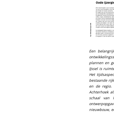
Een belangrij
ontwikkelings
plannen en ge
IJssel is rui
Het tijdsaspe
bestaande rij
en de regio.
Achterhoek al
schaal van h
ontwerpopgave
nieuwbouw, ee