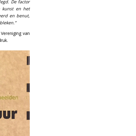
legd. De factor
e kunst en het
eerd en benut,
bleken.”
Vereniging van
ruk.