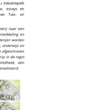
U Industriepark
ur, essays en
 van Tuin- en
terij naar een
twikkeling en
terijen worden
, onderwijs en
n afgeschreven
ip in de regio
liotheek, een
realiseerd.