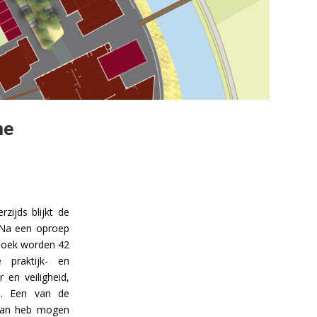
me
zijds blijkt de
 Na een oproep
 boek worden 42
 praktijk- en
 en veiligheid,
ad. Een van de
 aan heb mogen