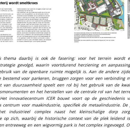
k thema daarbij is ook de fasering: voor het terrein wordt e
strategie gevolgd, waarin voortdurend herziening en aanpassing
bruik van de openbare ruimte mogelijk is. Aan de andere zij
mte bestemd voor parkeren, bruggen zorgen voor een verbinding me
ct van duurzaamheid speelt een rol bij het gebruik van de kwal
ksmonumenten en het herstellen van de centrale rol van het terre
 Het innovatiecentrum ICER bouwt voort op de geschiedenis v
s centrum voor maakindustrie, specifiek de metaalindustrie. De
et industrieel complex naast het kleinschalige dorp zo
 op zich, waarbij de historische context van de plek leidend i
n entreeweg en een wigvormig park is het complex ingevoegd. Ook