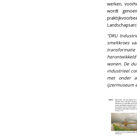
werken, voorhe
wordt genoem
praktijkvoor
Landschapsarch
“DRU Industri
smeltkroes v
transformatie 
herontwikkeld 
wonen. De duu
industrieel c
met onder an
ijzermuseum e